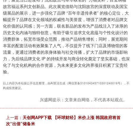
故宫福运系列文创新品。此次展览借助与沈阳故宫的深度联动及国宝
级展品的展示，进一步强化了品牌 “百年非遗传承者” 的核心定位，大
幅提升了品牌在文化领域的权威性与美誉度，增强了消费者对品牌文
化价值的认同感；另一方面，联名新品的发布为产品线注入了浓厚的
历史文化内涵与独特创意，有助于吸引追求文化底蕴与个性化设计的
消费群体，拓宽市场受众范围，推动产品销售增长；同时，展览期间
丰富的配套活动有效聚集了人气，不仅提升了线下门店及博物馆的客
流量，更通过消费者的亲身体验与社交传播，扩大了品牌的市场影响
力，为后续品牌文化 IP 的持续开发与商业转化奠定了坚实基础，也深
化了与文化机构的合作资源，为未来更多文化跨界项目积累了宝贵经
验。
以上内容为本站据公开信息整理，由AI算法生成（网信算备310104345710301240019号），不
构成投资建议。
兴盛网提示：文章来自网络，不代表本站观点。
上一篇：
天创网APP下载 【环球财经】米价上涨 韩国政府将首
次“出借”储备米