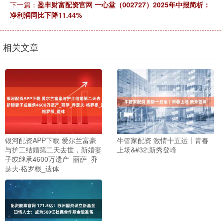
下一篇：
盈丰财富配资官网 一心堂（002727）2025年中报简析：
净利润同比下降11.44%
相关文章
银河配资APP下载 爱尔兰富豪
牛管家配资 激情十五运丨青春
与护工结婚第二天去世，新婚妻
上场&#32;新秀登峰
子或继承4600万遗产_丽萨_乔
瑟夫·格罗根_遗体