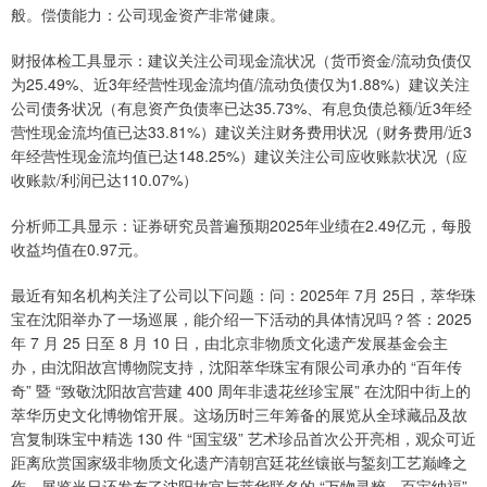
般。偿债能力：公司现金资产非常健康。
财报体检工具显示：建议关注公司现金流状况（货币资金/流动负债仅
为25.49%、近3年经营性现金流均值/流动负债仅为1.88%）建议关注
公司债务状况（有息资产负债率已达35.73%、有息负债总额/近3年经
营性现金流均值已达33.81%）建议关注财务费用状况（财务费用/近3
年经营性现金流均值已达148.25%）建议关注公司应收账款状况（应
收账款/利润已达110.07%）
分析师工具显示：证券研究员普遍预期2025年业绩在2.49亿元，每股
收益均值在0.97元。
最近有知名机构关注了公司以下问题：问：2025年 7月 25日，萃华珠
宝在沈阳举办了一场巡展，能介绍一下活动的具体情况吗？答：2025
年 7 月 25 日至 8 月 10 日，由北京非物质文化遗产发展基金会主
办，由沈阳故宫博物院支持，沈阳萃华珠宝有限公司承办的 “百年传
奇” 暨 “致敬沈阳故宫营建 400 周年非遗花丝珍宝展” 在沈阳中街上的
萃华历史文化博物馆开展。这场历时三年筹备的展览从全球藏品及故
宫复制珠宝中精选 130 件 “国宝级” 艺术珍品首次公开亮相，观众可近
距离欣赏国家级非物质文化遗产清朝宫廷花丝镶嵌与錾刻工艺巅峰之
作，展览当日还发布了沈阳故宫与萃华联名的 “万物灵粹，百宝纳福”