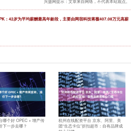
兴盛网提示：文章来自网络，不代表本站观点。
PK：42岁为平均薪酬最高年龄段，主要由网宿科技蒋薇407.08万元高薪
哪个好 OPEC + 增产传
杭州在线配资平台 京东、阿里、美
价下一步去哪？
团“生态卡位”折扣超市：自有品牌成