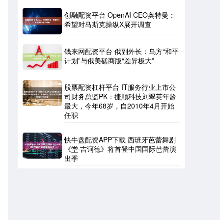
创融配资平台 OpenAI CEO奥特曼：
希望对马斯克操纵X展开调查
钱来网配资平台 俄副外长：乌方“和平
计划”与俄美磋商版“差异极大”
股票配资杠杆平台 IT服务行业上市公
司财务总监PK：捷顺科技刘翠英年龄
最大，今年68岁，自2010年4月开始
任职
快牛盘配资APP下载 西班牙芭蕾舞剧
《堂·吉诃德》将首登中国国际芭蕾演
出季