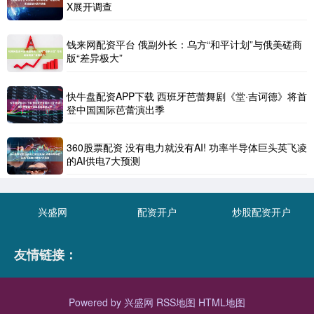
X展开调查
钱来网配资平台 俄副外长：乌方“和平计划”与俄美磋商
版“差异极大”
快牛盘配资APP下载 西班牙芭蕾舞剧《堂·吉诃德》将首
登中国国际芭蕾演出季
360股票配资 没有电力就没有AI! 功率半导体巨头英飞凌
的AI供电7大预测
兴盛网
配资开户
炒股配资开户
友情链接：
Powered by
兴盛网
RSS地图
HTML地图