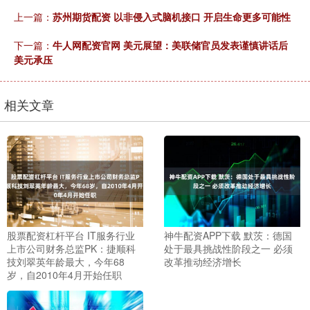
上一篇：
苏州期货配资 以非侵入式脑机接口 开启生命更多可能性
下一篇：
牛人网配资官网 美元展望：美联储官员发表谨慎讲话后
美元承压
相关文章
股票配资杠杆平台 IT服务行业
神牛配资APP下载 默茨：德国
上市公司财务总监PK：捷顺科
处于最具挑战性阶段之一 必须
技刘翠英年龄最大，今年68
改革推动经济增长
岁，自2010年4月开始任职