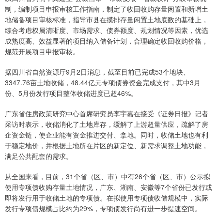
制，编制项目申报审核工作指南，制定了收回收购存量闲置和新增土
地储备项目审核标准，指导市县在摸排存量闲置土地底数的基础上，
综合考虑权属清晰度、市场需求、债券额度、规划情况等因素，优选
成熟度高、效益显著的项目纳入储备计划，合理确定收回收购价格，
规范开展项目申报审核。
据四川省自然资源厅9月2日消息，截至目前已完成53个地块、
3347.76亩土地收储，48.44亿元专项债券资金完成支付，其中3月
份、5月份发行项目整体收储进度已超46%。
广东省住房政策研究中心首席研究员李宇嘉在接受《证券日报》记者
采访时表示，收储消化了土地库存，缓解了上游超量供应，疏解了房
企资金链，使企业能有资金推进交付、拿地。同时，收储土地也有利
于稳定地价，并根据土地所在片区的新定位、新需求调整土地功能，
满足公共配套的需求。
从全国来看，目前，31个省（区、市）中有26个省（区、市）公示拟
使用专项债收购存量土地情况，广东、湖南、安徽等7个省份已发行或
即将发行用于收储土地的专项债。在拟使用专项债收储规模中，实际
发行专项债规模占比约为29%，专项债发行尚有进一步提速空间。