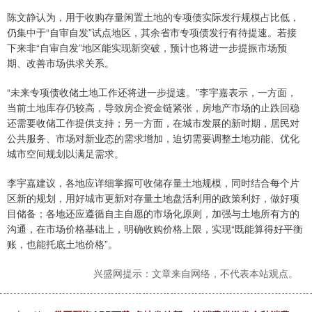
陈文静认为，用于收购存量闲置土地的专项债实际发行规模占比低，
仍集中于“自审自发”试点地区，其余省市专项债发行有待提速。若接
下来非“自审自发”地区能实现新突破，预计也将进一步提振市场预
期、改善市场供求关系。
“未来专项债收储土地工作还将进一步提速。”李宇嘉表示，一方面，
当前土地库存仍较高，导致房企资金链紧张，房地产市场的止跌回稳
还需要收储工作提供支持；另一方面，在城市发展的新时期，居民对
公共服务、市场对新业态的需求增加，迫切需要调整土地功能、优化
城市空间规划以满足需求。
李宇嘉建议，各地应详细掌握可收储存量土地规模，同时结合每个片
区新的规划，用好城市更新对存量土地盘活利用的政策利好，做好项
目储备；各地还应遵循自主自愿的市场化原则，加强与土地所有方的
沟通，在市场价格基础上，明确收购价格上限，实现“既能算得好平衡
账，也能托底土地价格”。
兴盛网提示：文章来自网络，不代表本站观点。